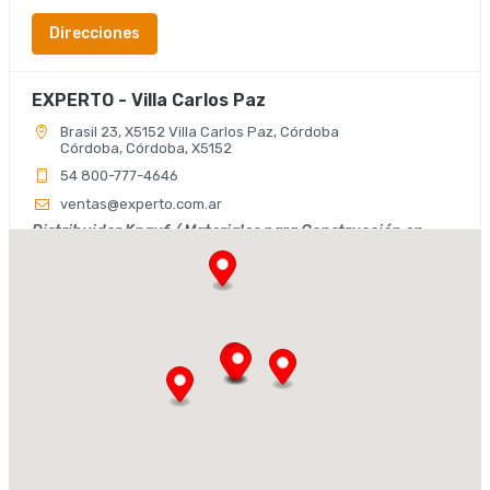
Direcciones
EXPERTO - Villa Carlos Paz
Brasil 23, X5152 Villa Carlos Paz, Córdoba
Córdoba, Córdoba, X5152
54 800-777-4646
ventas@experto.com.ar
Distribuidor Knauf / Materiales para Construcción en
Seco
Direcciones
EXPERTO - Zona Sur
Av. Circunvalación Sudeste 451, X5000 Córdoba
Córdoba, Córdoba, X5000
ventas@experto.com.ar
Distribuidor Knauf / Materiales para Construcción en