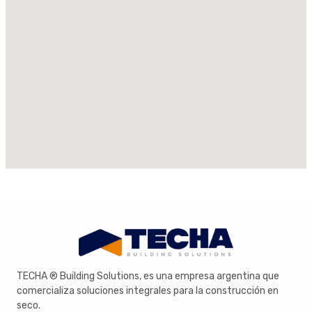
Seco
Direcciones
Yesotec Construcción en Seco
Montecaseros 1152, M5500 Mendoza
Mendoza, Mendoza, M5500
+54 261 420-2560)
Proveedor de materiales de construcción
Direcciones
Centro de la Construcción en Seco
Salvador Maciá 161, Paraná, Entre Ríos, Argentina
Paraná, Entre Ríos, E3106
Proveedor de materiales de construcción
TECHA ® Building Solutions, es una empresa argentina que
comercializa soluciones integrales para la construcción en
Direcciones
seco.